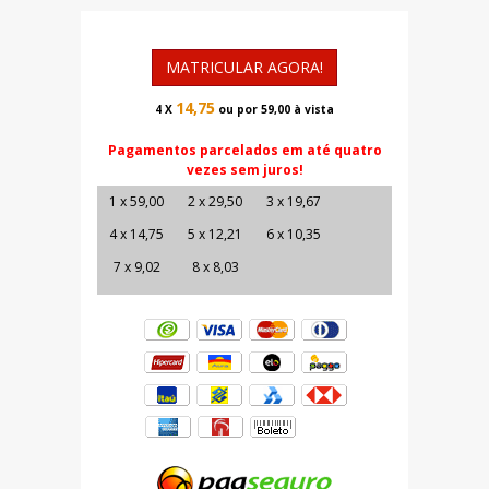
MATRICULAR AGORA!
14,75
4 X
ou por 59,00 à vista
Pagamentos parcelados em até quatro
vezes sem juros!
1 x 59,00
2 x 29,50
3 x 19,67
4 x 14,75
5 x 12,21
6 x 10,35
7 x 9,02
8 x 8,03