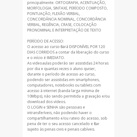
principalmente: ORTOGRAFIA, ACENTUAÇÃO,
MORFOLOGIA, SINTAXE, PERÍODO COMPOSTO,
PONTUAÇÃO, FLEXÃO VERBAL,
CONCORDÂNCIA NOMINAL, CONCORDÂNCIA
VERBAL, REGÊNCIA, CRASE, COLOCAÇÃO
PRONOMINAL E INTERPRETAÇÃO DE TEXTO
PERÍODO DE ACESSO:
O acesso ao curso ficará DISPONÍVEL POR 120
DIAS CORRIDOS a contar da liberação do curso
e o início é IMEDIATO.
As videoaulas poderão ser assistidas 24 horas
por dia e quantas vezes o aluno quiser,
durante o período de acesso ao curso,
podendo ser assistidas em smartphones,
computadores, notebooks ou tablets com
acesso à internet (banda larga mínima de
10Mbps), não sendo permitida a gravação e/ou
download dos vídeos.
O LOGIN e SENHA são pessoais e
intransferíveis, não podendo haver o
compartilhamento e/ou rateio do acesso, sob
pena de ter o seu acesso cancelado e ficar
sujeito às penas civis e penais cabíveis.