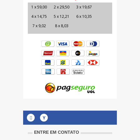
1 x 59,00
2 x 29,50
3 x 19,67
4 x 14,75
5 x 12,21
6 x 10,35
7 x 9,02
8 x 8,03
Y
ENTRE EM CONTATO