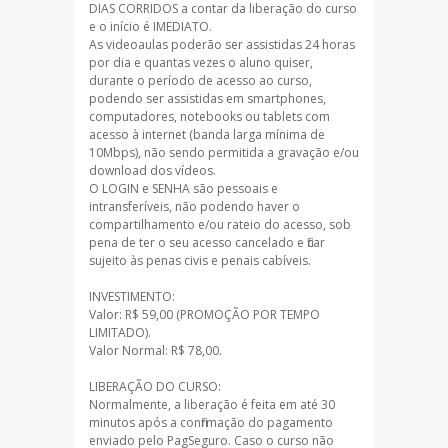
DIAS CORRIDOS a contar da liberação do curso
e o início é IMEDIATO.
As videoaulas poderão ser assistidas 24 horas
por dia e quantas vezes o aluno quiser,
durante o período de acesso ao curso,
podendo ser assistidas em smartphones,
computadores, notebooks ou tablets com
acesso à internet (banda larga mínima de
10Mbps), não sendo permitida a gravação e/ou
download dos vídeos.
O LOGIN e SENHA são pessoais e
intransferíveis, não podendo haver o
compartilhamento e/ou rateio do acesso, sob
pena de ter o seu acesso cancelado e ficar
sujeito às penas civis e penais cabíveis.
INVESTIMENTO:
Valor: R$ 59,00 (PROMOÇÃO POR TEMPO
LIMITADO).
Valor Normal: R$ 78,00.
LIBERAÇÃO DO CURSO:
Normalmente, a liberação é feita em até 30
minutos após a confirmação do pagamento
enviado pelo PagSeguro. Caso o curso não