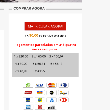
COMPRAR AGORA
MATRICULAR AGORA!
80,00
4 X
ou por 320,00 à vista
Pagamentos parcelados em até quatro
vezes sem juros!
1 x 320,00
2 x 160,00
3 x 106,67
4 x 80,00
5 x 66,24
6 x 56,13
7 x 48,93
8 x 43,55