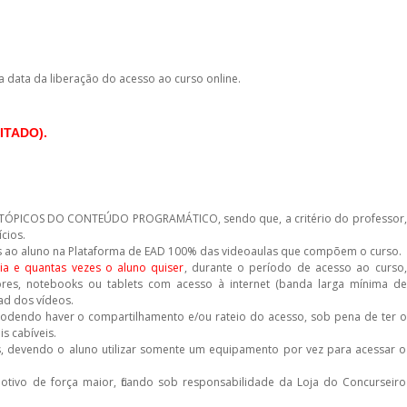
a data da liberação do acesso ao curso online.
ITADO).
TÓPICOS DO CONTEÚDO PROGRAMÁTICO, sendo que, a critério do professor,
cios.
das ao aluno na Plataforma de EAD 100% das videoaulas que compõem o curso.
ia e quantas vezes o aluno quiser
, durante o período de acesso ao curso,
es, notebooks ou tablets com acesso à internet (banda larga mínima de
ad dos vídeos.
podendo haver o compartilhamento e/ou rateio do acesso, sob pena de ter o
is cabíveis.
, devendo o aluno utilizar somente um equipamento por vez para acessar o
otivo de força maior, ficando sob responsabilidade da Loja do Concurseiro