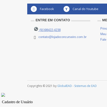
Facebook
Y
Canal do Youtube
ENTRE EM CONTATO
M
Princ
(91)98422-4238
Meu 
contato@lojadoconcurseiro.com.br
Fale
Copyrights © 2021 by
GlobalEAD - Sistemas de EAD