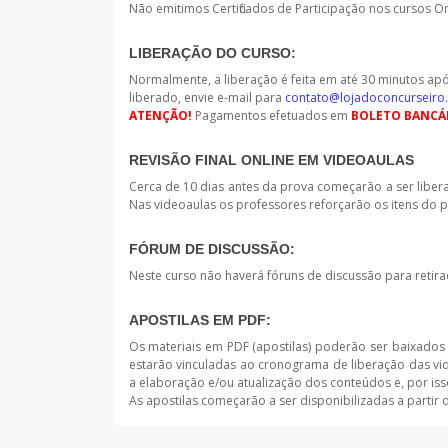
Não emitimos Certificados de Participação nos cursos On
LIBERAÇÃO DO CURSO:
Normalmente, a liberação é feita em até 30 minutos ap
liberado, envie e-mail para
contato@lojadoconcurseiro
ATENÇÃO!
Pagamentos efetuados em
BOLETO BANCÁ
REVISÃO FINAL ONLINE EM VIDEOAULAS
Cerca de 10 dias antes da prova começarão a ser libera
Nas videoaulas os professores reforçarão os itens do
FÓRUM DE DISCUSSÃO:
Neste curso não haverá fóruns de discussão para retira
APOSTILAS EM PDF:
Os materiais em PDF (apostilas) poderão ser baixados 
estarão vinculadas ao cronograma de liberação das vi
a elaboração e/ou atualização dos conteúdos e, por iss
As apostilas começarão a ser disponibilizadas a partir 