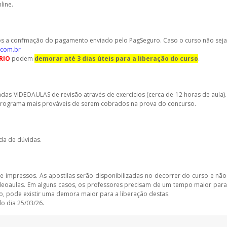
line.
ós a confirmação do pagamento enviado pelo PagSeguro. Caso o curso não seja
.com.br
RIO
podem
demorar até 3 dias úteis para a liberação do curso
.
das VIDEOAULAS de revisão através de exercícios (cerca de 12 horas de aula).
 programa mais prováveis de serem cobrados na prova do concurso.
da de dúvidas.
e impressos. As apostilas serão disponibilizadas no decorrer do curso e não
deoaulas. Em alguns casos, os professores precisam de um tempo maior para
o, pode existir uma demora maior para a liberação destas.
do dia 25/03/26.