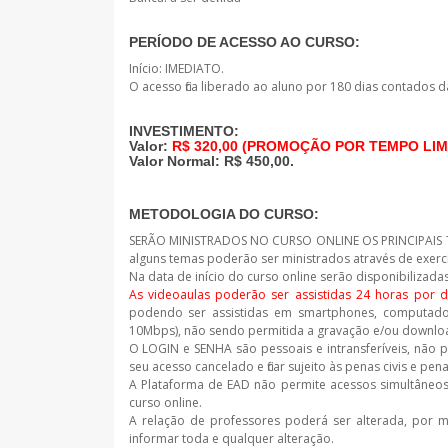
PERÍODO DE ACESSO AO CURSO:
Início: IMEDIATO.
O acesso fica liberado ao aluno por 180 dias contados d
INVESTIMENTO:
Valor:
R$ 320,00 (PROMOÇÃO POR TEMPO LIM
Valor Normal: R$ 450,00.
METODOLOGIA DO CURSO:
SERÃO MINISTRADOS NO CURSO ONLINE OS PRINCIPAIS 
alguns temas poderão ser ministrados através de exercí
Na data de início do curso online serão disponibiliza
As videoaulas poderão ser assistidas 24 horas por d
podendo ser assistidas em smartphones, computador
10Mbps), não sendo permitida a gravação e/ou downlo
O LOGIN e SENHA são pessoais e intransferíveis, não 
seu acesso cancelado e ficar sujeito às penas civis e pena
A Plataforma de EAD não permite acessos simultâneos
curso online.
A relação de professores poderá ser alterada, por m
informar toda e qualquer alteração.