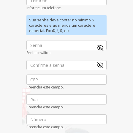
Informe um telefone.
Sua senha deve conter no mínimo 6
caracteres e ao menos um caractere
especial. Ex: @, !, $, etc
Senha
Senha inválida.
Confirme
a
senha
CEP
Preencha este campo.
Rua
Preencha este campo.
Número
Preencha este campo.