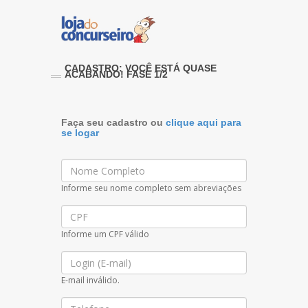
CADASTRO: VOCÊ ESTÁ QUASE
ACABANDO! FASE 1/2
Faça seu cadastro ou
clique aqui para
se logar
Nome
Informe seu nome completo sem abreviações
CPF
Informe um CPF válido
E-
mail
E-mail inválido.
Telefone