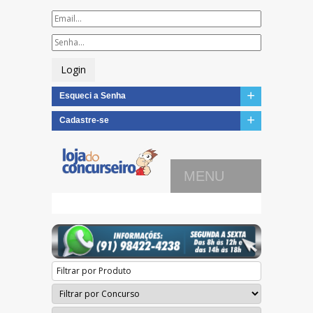
Login
+
Esqueci a Senha
+
Cadastre-se
MENU